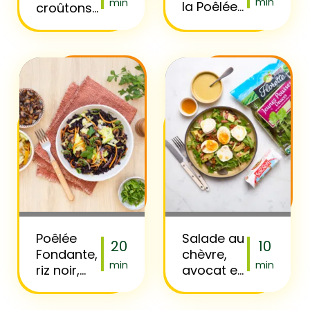
min
min
la Poêlée
croûtons
Thaï
ail & fines
herbes
Poêlée
Salade au
20
10
Fondante,
chèvre,
min
min
riz noir,
avocat et
cébette,
oeuf
soja et
mollet