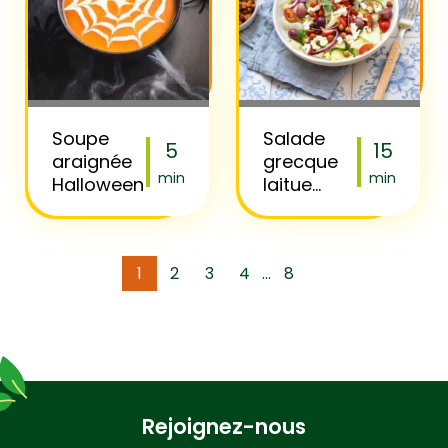
Soupe
Salade
5
15
araignée
grecque
min
min
Halloween
laitue
iceberg et
pois
chiches
1
2
3
4
8
...
Rejoignez-nous