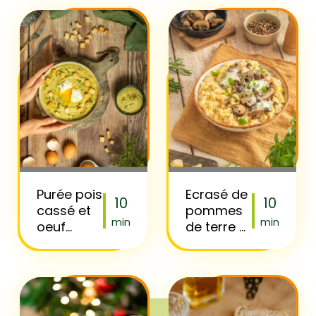
sésame
Purée pois
Ecrasé de
10
10
cassé et
pommes
min
min
oeuf
de terre et
poché
2 carottes
aux
champignons
sautés