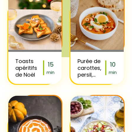
Toasts
Purée de
15
10
apéritifs
carottes,
min
min
de Noël
persil,
noisettes
& œuf
mollet