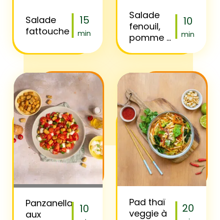
Salade
15
Salade
10
fenouil,
fattouche
min
min
pomme &
iceberg
aux
graines
gourmandes
Pad thaï
Panzanella
20
10
veggie à
aux