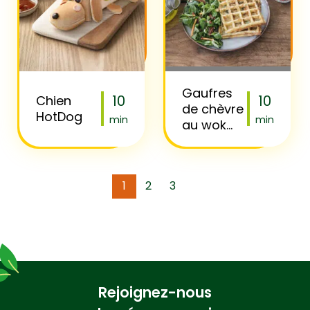
Gaufres
10
10
Chien
de chèvre
HotDog
min
min
au wok
fondant
Florette
1
2
3
Rejoignez-nous