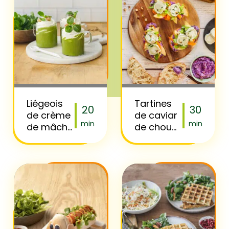
Liégeois
Tartines
20
30
de crème
de caviar
min
min
de mâche
de chou
et chèvre
rouge,
frais
laitue et
chèvre