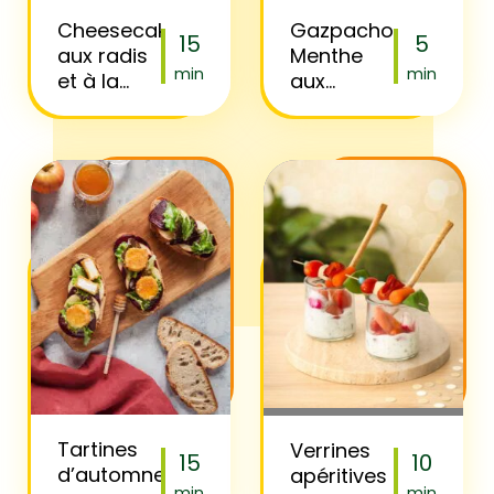
Cheesecake
Gazpacho
15
5
aux radis
Menthe
min
min
et à la
aux
ciboulette
concombres,
radis
Florette et
huile
d’olive
Tartines
Verrines
15
10
d’automne
apéritives
min
min