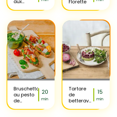
aux
Florette
chèvres
chauds
Bruschetta
Tartare
20
15
au pesto
de
min
min
de
betterave,
roquette
guacamole
et