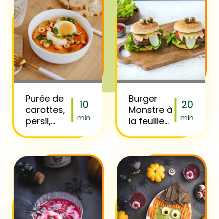
Purée de
Burger
10
20
carottes,
Monstre à
min
min
persil,
la feuille
noisettes
de chêne
& œuf
Florette
mollet