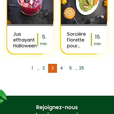
Jus
Sorcière
5
15
effrayant
Florette
min
min
Halloween
pour
Halloween
1
2
3
4
5
25
...
...
Rejoignez-nous