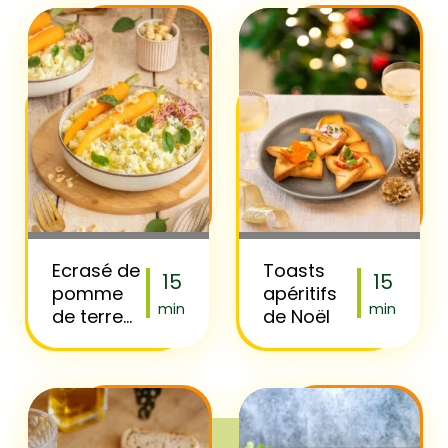
champignons
sautés
Ecrasé de
Toasts
15
15
pomme
apéritifs
min
min
de terre
de Noël
sel de
Guérande
et
carottes
glacées