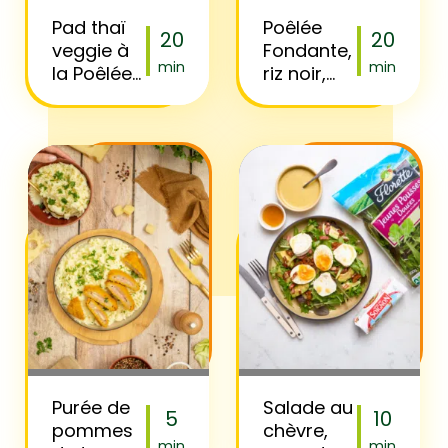
Pad thaï
Poêlée
20
20
veggie à
Fondante,
min
min
la Poêlée
riz noir,
Thaï
cébette,
soja et
sésame
Purée de
Salade au
5
10
pommes
chèvre,
min
min