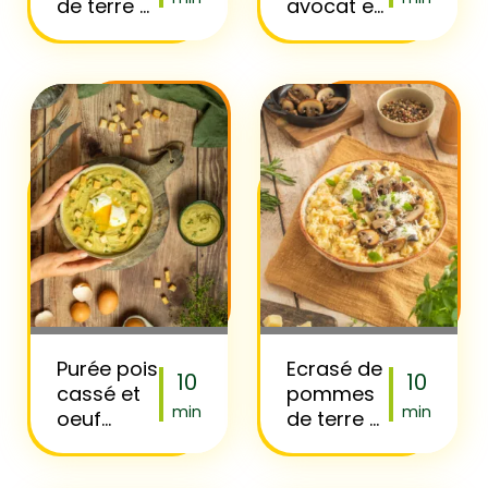
de terre à
avocat et
l’emmental
oeuf
et cordon
mollet
bleu
Purée pois
Ecrasé de
10
10
cassé et
pommes
min
min
oeuf
de terre et
poché
2 carottes
aux